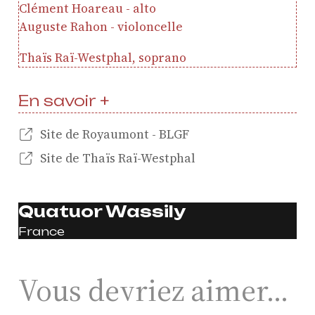
Clément Hoareau - alto
Actualités
Auguste Rahon - violoncelle
Soutenir ProQuartet
Vidéos des masterclasses
Thaïs Raï-Westphal, soprano
En savoir +
CONTACT
Site de Royaumont - BLGF
NEWSLETTER
PETITES ANNONCES
Site de Thaïs Raï-Westphal
Quatuor Wassily
France
Vous devriez aimer…