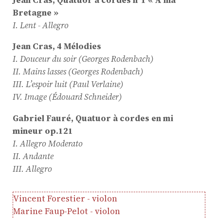
Bretagne »
ProQuartet - Centre
I. Lent - Allegro
Européen de Musique de
Jean Cras, 4 Mélodies
Chambre
I. Douceur du soir (Georges Rodenbach)
Résidence jeunes
II. Mains lasses (Georges Rodenbach)
interprètes
III. L’espoir luit (Paul Verlaine)
Formation
IV. Image (Édouard Schneider)
professionnelle et
Gabriel Fauré, Quatuor à cordes en mi
masterclasses
mineur op.121
Projets européens
I. Allegro Moderato
Actions culturelles
II. Andante
Concerts et événements
III. Allegro
Pratiques amateurs
Vincent Forestier - violon
Marine Faup-Pelot - violon
Agenda