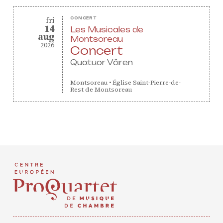
friday
fri
CONCERT
14
Les Musicales de
august
aug
Montsoreau
2026
Concert
Quatuor Våren
Montsoreau
•
Église Saint-Pierre-de-
Rest de Montsoreau