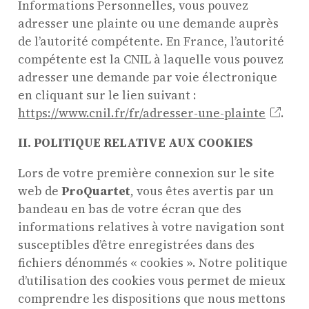
Concerts et événements
Informations Personnelles, vous pouvez
adresser une plainte ou une demande auprès
Pratiques amateurs
de l’autorité compétente. En France, l’autorité
compétente est la CNIL à laquelle vous pouvez
Agenda
adresser une demande par voie électronique
Actualités
en cliquant sur le lien suivant :
Soutenir ProQuartet
https://www.cnil.fr/fr/adresser-une-plainte
.
Vidéos des masterclasses
II. POLITIQUE RELATIVE AUX COOKIES
Lors de votre première connexion sur le site
web de
ProQuartet
, vous êtes avertis par un
CONTACT
bandeau en bas de votre écran que des
NEWSLETTER
PETITES ANNONCES
informations relatives à votre navigation sont
susceptibles d’être enregistrées dans des
fichiers dénommés « cookies ». Notre politique
d’utilisation des cookies vous permet de mieux
comprendre les dispositions que nous mettons