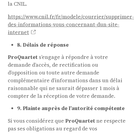
la CNIL.
https://www.cnil.fr/fr/modele/courrier/supprimer
des-informations-vous-concernant-dun-site-
internet
8. Délais de réponse
ProQuartet
s’engage à répondre à votre
ProQuartet - Centre
demande d’accès, de rectification ou
Européen de Musique de
d’opposition ou toute autre demande
complémentaire d’informations dans un délai
Chambre
raisonnable qui ne saurait dépasser 1 mois à
Résidence jeunes interprèt
compter de la réception de votre demande.
Formation professionnelle 
9. Plainte auprès de l’autorité compétente
masterclasses
Projets européens
Si vous considérez que
ProQuartet
ne respecte
Actions culturelles
pas ses obligations au regard de vos