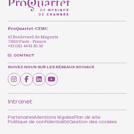
Agenda
Actualités
Soutenir ProQuartet
ProQuartet-CEMC
Vidéos des masterclasses
62 Boulevard de Magenta
75010 Paris - France
+33 (0)1 44 61 83 50
CONTACT
CONTACT
SUIVEZ-NOUS SUR LES RÉSEAUX SOCIAUX
NEWSLETTER
PETITES ANNONCES
Intranet
Partenaires
Mentions légales
Plan de site
Politique de confidentialité
Gestion des cookies