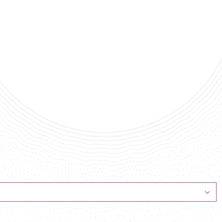
rtet -
 Europée