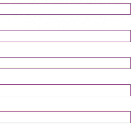
ique de
re
nce jeune
ètes