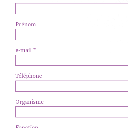
de Mus
Prénom
Chamb
e-mail
Réside
Téléphone
interpr
Organisme
Fonction