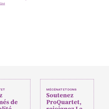
ts et
lité
ments
ues
urs
TET
MÉCÉNAT ET DONS
z
Soutenez
més de
ProQuartet,
rtet
Vidéos des masterclasses
alité
rejoignez Le