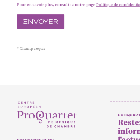
Concer
Pour en savoir plus, consultez notre page
Politique de confidentia
événe
* Champ requis
Pratiq
amate
PROQUAR
Reste
infor
Agenda
Actualités
Soutenir ProQua
l'actu