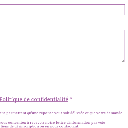
ion
ionnelle 
classes
s europée
Politique de confidentialité
 culturell
ions permettant qu'une réponse vous soit délivrée et que votre demande
 vous consentez à recevoir notre lettre d'information par voie
liens de désinscription ou en nous contactant.