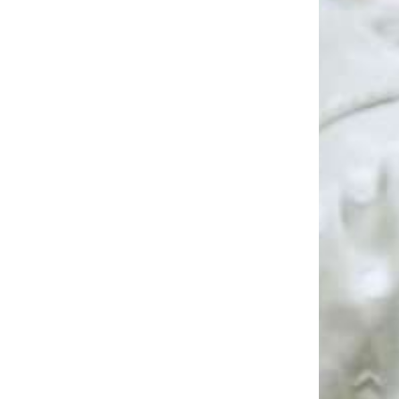
ession
ercla