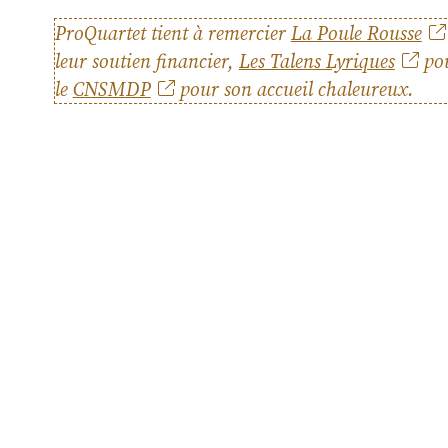
ProQuartet tient à remercier
La Poule Rousse
jeun
leur soutien financier,
Les Talens Lyriques
pou
le
CNSMDP
pour son accueil chaleureux.
inte
For