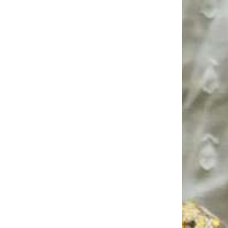
ets
opéens
ons