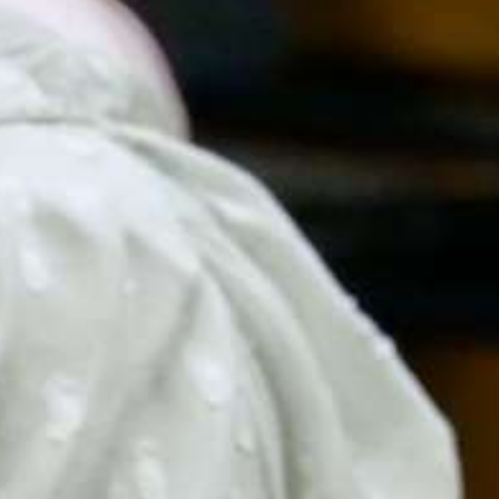
nelle
MÉCÉNAT ET DONS
raccourci_soutien_titre
raccourci_soutien_sous_titre
sses