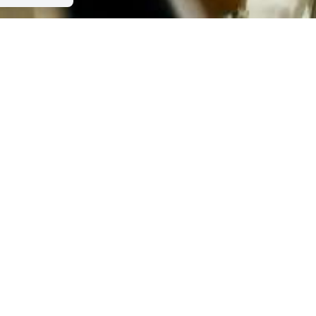
eglio
©Méline Usseglio