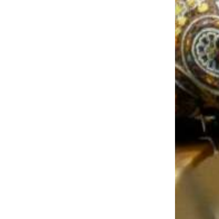
relles
erts e
nemen
iques