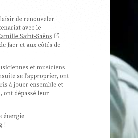
laisir de renouveler
que d
tenariat avec le
amille Saint-Saëns
e Jaer et aux côtés de
mbre
usiciennes et musiciens
suite se l'approprier, ont
ris à jouer ensemble et
s, ont dépassé leur
dence
te énergie
g !