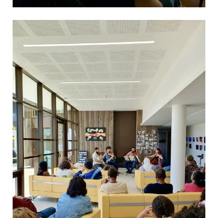
professionnelle et
masterclasses
Projets européens
Actions culturelles
Concerts et événements
Pratiques amateurs
Agenda
Actualités
Soutenir ProQuartet
Vidéos des masterclasses
CONTACT
NEWSLETTER