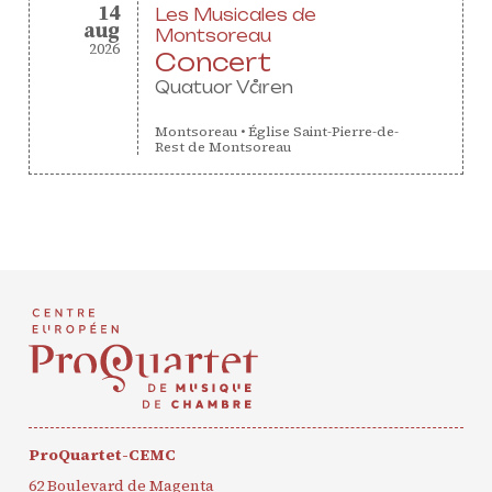
14
Soutenir ProQuartet
Les Musicales de
august
aug
Vidéos des masterclasses
Montsoreau
2026
Concert
Quatuor Våren
Montsoreau
•
Église Saint-Pierre-de-
Rest de Montsoreau
CONTACT
NEWSLETTER
PETITES ANNONCES
ProQuartet-CEMC
62 Boulevard de Magenta