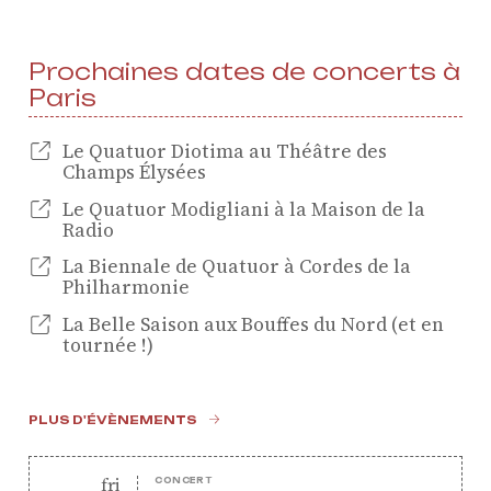
ProQuartet - Centre
Européen de Musique de
Prochaines dates de concerts à
Chambre
Paris
Résidence jeunes
Le Quatuor Diotima au Théâtre des
interprètes
Champs Élysées
Formation
Le Quatuor Modigliani à la Maison de la
professionnelle et
Radio
masterclasses
La Biennale de Quatuor à Cordes de la
Projets européens
Philharmonie
Actions culturelles
La Belle Saison aux Bouffes du Nord (et en
tournée !)
Concerts et événements
Pratiques amateurs
PLUS D'ÉVÈNEMENTS
Agenda
friday
fri
Actualités
CONCERT