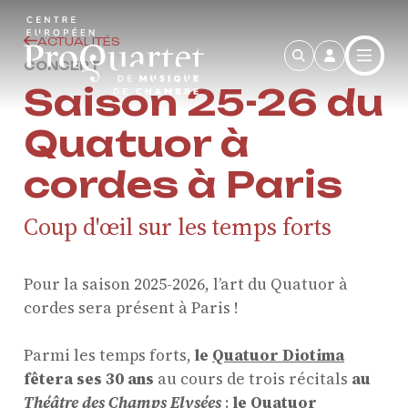
Skip to main content
ACTUALITÉS
CONCERT
Saison 25-26 du
Quatuor à
cordes à Paris
Coup d'œil sur les temps forts
Pour la saison 2025-2026, l’art du Quatuor à
cordes sera présent à Paris !
Parmi les temps forts,
le
Quatuor Diotima
fêtera ses 30 ans
au cours de trois récitals
au
Théâtre des Champs Elysées
;
le
Quatuor