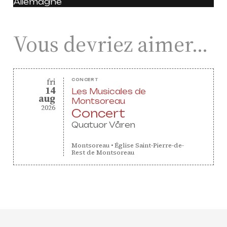
Allemagne
Agenda
Vous devriez aimer…
Actualités
Soutenir ProQuartet
Vidéos des masterclasses
friday
fri
CONCERT
14
Les Musicales de
august
aug
Montsoreau
2026
Concert
CONTACT
Quatuor Våren
NEWSLETTER
PETITES ANNONCES
Montsoreau
•
Église Saint-Pierre-de-
Rest de Montsoreau