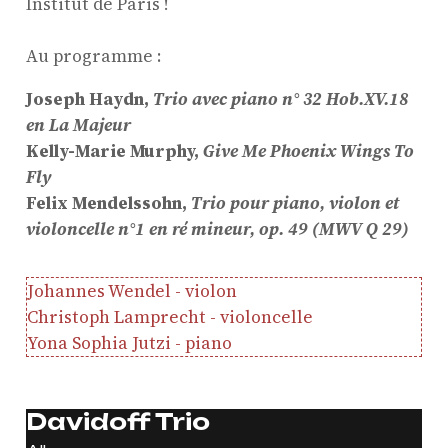
Institut de Paris !
Au programme :
Joseph Haydn,
Trio avec piano n° 32 Hob.XV.18
ProQuartet - Centre
en La Majeur
Européen de Musique de
Kelly-Marie Murphy,
Give Me Phoenix Wings To
Chambre
Fly
Résidence jeunes
Felix Mendelssohn,
Trio pour piano, violon et
interprètes
violoncelle n°1 en ré mineur, op. 49 (MWV Q 29)
Formation
professionnelle et
Johannes Wendel - violon
masterclasses
Christoph Lamprecht - violoncelle
Yona Sophia Jutzi - piano
Projets européens
Actions culturelles
Concerts et événements
Davidoff Trio
Pratiques amateurs