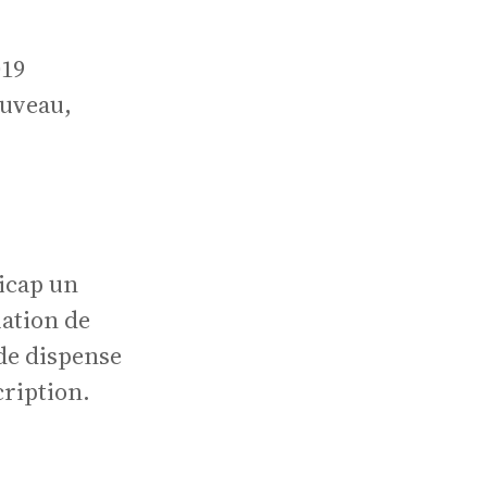
ionn
rejoignez Le
Cercle !
019
Devenir mécène
auveau,
dicap un
ation de
clas
de dispense
cription.