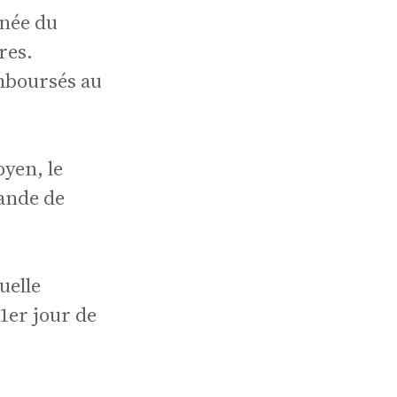
s
gnée du
res.
emboursés au
oyen, le
les
mande de
uelle
 1er jour de