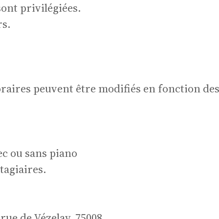
terpr
ont privilégiées.
rs.
horaires peuvent être modifiés en fonction de
rmat
c ou sans piano
agiaires.
 rue de Vézelay, 75008