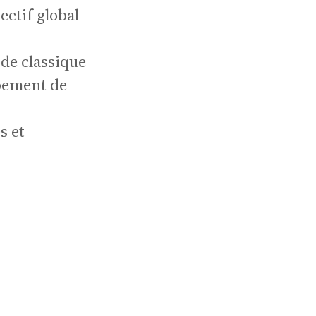
ectif global
ode classique
ppement de
s et
re