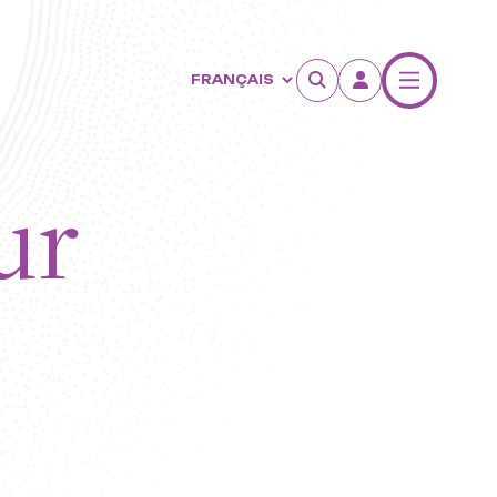
rtet
ur
e