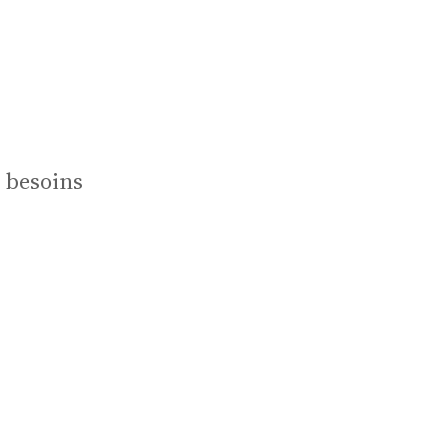
ètes
s besoins
ion
MÉCÉNAT ET DONS
Soutenez
ProQuartet,