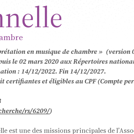
ropé
nnelle
hambre
rprétation en musique de chambre » (version 
epuis le 02 mars 2020 aux Répertoires nation
ication : 14/12/2022. Fin 14/12/2027.
t certifiantes et éligibles au CPF (Compte pe
3
siqu
cherche/rs/6209/
)
le est une des missions principales de l’Asso