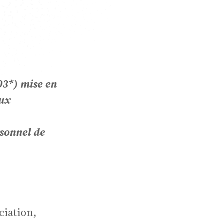
en
03*) mise en
aux
rsonnel de
e
ciation,