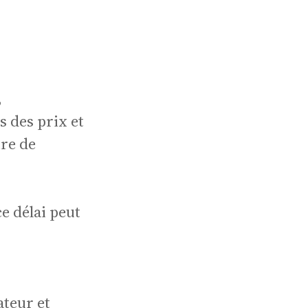
,
s des prix et
ire de
ens
ce délai peut
ateur et