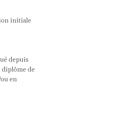
nce
on initiale
tué depuis
n diplôme de
/ou en