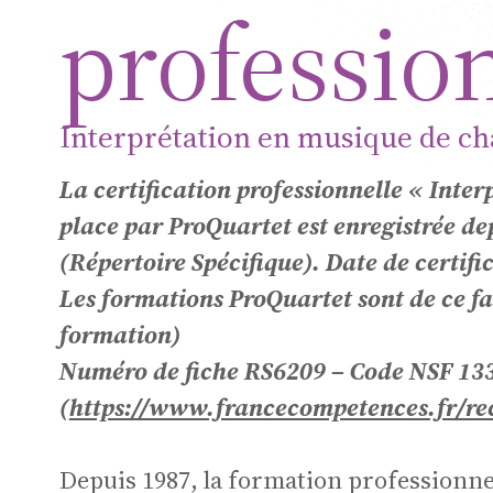
Eu
professio
Interprétation en musique de c
de
La certification professionnelle « Inte
place par ProQuartet est enregistrée d
(Répertoire Spécifique). Date de certif
Les formations ProQuartet sont de ce fai
formation)
Numéro de fiche RS6209 – Code NSF 13
Mu
(
https://www.francecompetences.fr/re
Depuis 1987, la formation professionnel