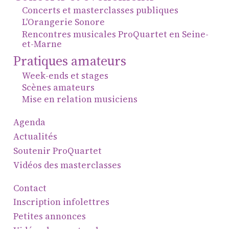
ProQuartet - Centre
Concerts et masterclasses publiques
Européen de Musique de
L'Orangerie Sonore
Rencontres musicales ProQuartet en Seine-
Chambre
et-Marne
Résidence jeunes
Pratiques amateurs
interprètes
Week-ends et stages
Formation
Scènes amateurs
professionnelle et
Mise en relation musiciens
masterclasses
Agenda
Projets européens
Actualités
Actions culturelles
Soutenir ProQuartet
Concerts et événements
Vidéos des masterclasses
Pratiques amateurs
Contact
Inscription infolettres
Agenda
Petites annonces
Actualités