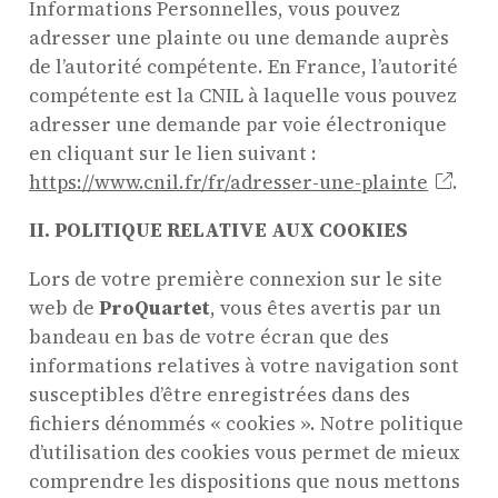
Concerts et événements
Informations Personnelles, vous pouvez
adresser une plainte ou une demande auprès
Pratiques amateurs
de l’autorité compétente. En France, l’autorité
compétente est la CNIL à laquelle vous pouvez
Agenda
adresser une demande par voie électronique
Actualités
en cliquant sur le lien suivant :
Soutenir ProQuartet
https://www.cnil.fr/fr/adresser-une-plainte
.
Vidéos des masterclasses
II. POLITIQUE RELATIVE AUX COOKIES
Lors de votre première connexion sur le site
web de
ProQuartet
, vous êtes avertis par un
CONTACT
bandeau en bas de votre écran que des
INSCRIPTION INFOLETTRES
PETITES ANNONCES
informations relatives à votre navigation sont
susceptibles d’être enregistrées dans des
fichiers dénommés « cookies ». Notre politique
d’utilisation des cookies vous permet de mieux
comprendre les dispositions que nous mettons