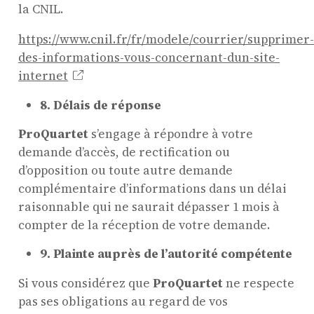
la CNIL.
https://www.cnil.fr/fr/modele/courrier/supprimer
des-informations-vous-concernant-dun-site-
internet
8. Délais de réponse
ProQuartet
s’engage à répondre à votre
ProQuartet - Centre
demande d’accès, de rectification ou
Européen de Musique de
d’opposition ou toute autre demande
complémentaire d’informations dans un délai
Chambre
raisonnable qui ne saurait dépasser 1 mois à
Résidence jeunes interprèt
compter de la réception de votre demande.
Formation professionnelle 
9. Plainte auprès de l’autorité compétente
masterclasses
Projets européens
Si vous considérez que
ProQuartet
ne respecte
Actions culturelles
pas ses obligations au regard de vos