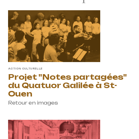
ProQuartet - Centre
Européen de Musique de
ACTION CULTURELLE
Projet "Notes partagées"
Chambre
du Quatuor Galilée à St-
Résidence jeunes
Ouen
interprètes
Retour en images
Formation
professionnelle et
masterclasses
Projets européens