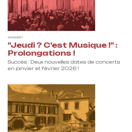
Actions culturelles
Concerts et événements
Pratiques amateurs
CONCERT
Agenda
"Jeudi ? C'est Musique !" :
Actualités
Prolongations !
Soutenir ProQuartet
Vidéos des masterclasses
Succès : Deux nouvelles dates de concerts
en janvier et février 2026 !
CONTACT
INSCRIPTION INFOLETTRES
PETITES ANNONCES