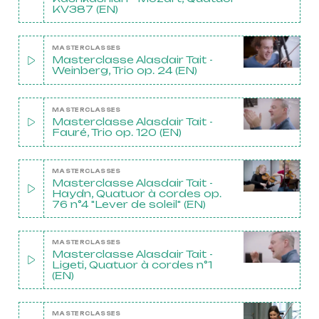
KV387 (EN)
MASTERCLASSES
Masterclasse Alasdair Tait -
Weinberg, Trio op. 24 (EN)
MASTERCLASSES
Masterclasse Alasdair Tait -
Fauré, Trio op. 120 (EN)
ProQuartet - Centre
MASTERCLASSES
Masterclasse Alasdair Tait -
Européen de Musique de
Haydn, Quatuor à cordes op.
76 n°4 "Lever de soleil" (EN)
Chambre
Résidence jeunes
MASTERCLASSES
Masterclasse Alasdair Tait -
interprètes
Ligeti, Quatuor à cordes n°1
(EN)
Formation
professionnelle et
MASTERCLASSES