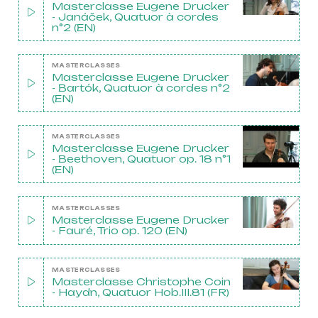
masterclasses
Masterclasse Eugene Drucker
- Janáček, Quatuor à cordes
Projets européens
n°2 (EN)
Actions culturelles
Concerts et événements
MASTERCLASSES
Masterclasse Eugene Drucker
Pratiques amateurs
- Bartók, Quatuor à cordes n°2
(EN)
Agenda
MASTERCLASSES
Masterclasse Eugene Drucker
Actualités
- Beethoven, Quatuor op. 18 n°1
Soutenir ProQuartet
(EN)
Vidéos des masterclasses
MASTERCLASSES
Masterclasse Eugene Drucker
- Fauré, Trio op. 120 (EN)
CONTACT
MASTERCLASSES
INSCRIPTION INFOLETTRES
Masterclasse Christophe Coin
PETITES ANNONCES
- Haydn, Quatuor Hob.III.81 (FR)