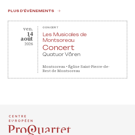
masterclasses
Projets européens
PLUS D'ÉVÈNEMENTS
Actions culturelles
vendredi
ven.
CONCERT
Concerts et événements
14
Les Musicales de
août
août
Pratiques amateurs
Montsoreau
2026
Concert
Quatuor Våren
Agenda
Actualités
Montsoreau
•
Église Saint-Pierre-de-
Rest de Montsoreau
Soutenir ProQuartet
Vidéos des masterclasses
CONTACT
INSCRIPTION INFOLETTRES
PETITES ANNONCES