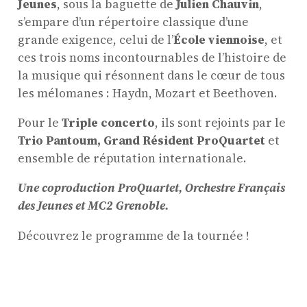
Jeunes
, sous la baguette de
Julien Chauvin
,
s’empare d’un répertoire classique d’une
grande exigence, celui de l’
École viennoise
, et
ces trois noms incontournables de l’histoire de
la musique qui résonnent dans le cœur de tous
les mélomanes : Haydn, Mozart et Beethoven.
Pour le
Triple concerto
, ils sont rejoints par le
Trio Pantoum, Grand Résident ProQuartet
et
ensemble de réputation internationale.
ProQuartet - Centre
Une coproduction ProQuartet, Orchestre Français
Européen de Musique de
des Jeunes et MC2 Grenoble.
Chambre
Résidence jeunes
Découvrez le programme de la tournée !
interprètes
Formation
professionnelle et