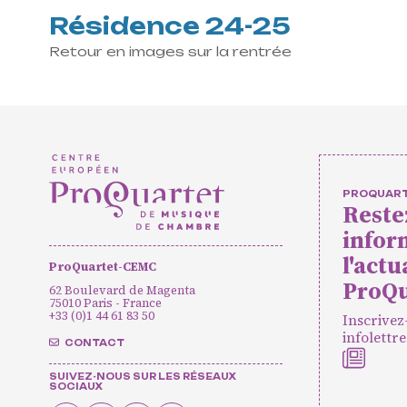
Actions cu
Résidence 24-25
Retour en images sur la rentrée
Concerts 
Pratiques
PROQUAR
Reste
infor
Agenda
Actualités
Soutenir ProQua
l'actu
ProQuartet-CEMC
ProQu
62 Boulevard de Magenta
75010 Paris - France
+33 (0)1 44 61 83 50
Inscrivez
infolettre
CONTACT
CONTACT
INSCRIPTION INFOLETTRES
PETITES ANNONC
SUIVEZ-NOUS SUR LES RÉSEAUX
SOCIAUX