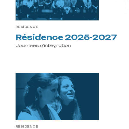
Chambre
Résidence
RÉSIDENCE
interprète
Résidence 2025-2027
Journées d'intégration
Formatio
profession
mastercl
Projets e
RÉSIDENCE