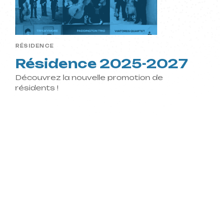
 jeunes
RÉSIDENCE
s
Résidence 2025-2027
Découvrez la nouvelle promotion de
résidents !
n
nelle et
asses
uropéens