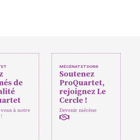
lturelles
et événemen
 amateurs
TET
MÉCÉNAT ET DONS
z
Soutenez
més de
ProQuartet,
rtet
Vidéos des masterclasses
alité
rejoignez Le
artet
Cercle !
-vous à notre
Devenir mécène
 !
ES