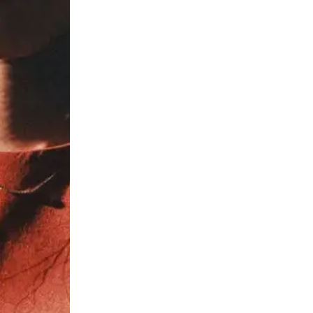
ents
es
rs
rtet
Vidéos des masterclasses