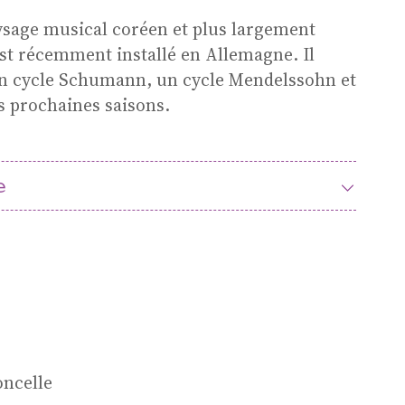
t
ysage musical coréen et plus largement
’est récemment installé en Allemagne. Il
MÉCÉNAT ET DONS
Soutenez
n cycle Schumann, un cycle Mendelssohn et
ProQuartet,
s prochaines saisons.
rejoignez Le
Cercle !
s
e
Devenir mécène
es
oncelle