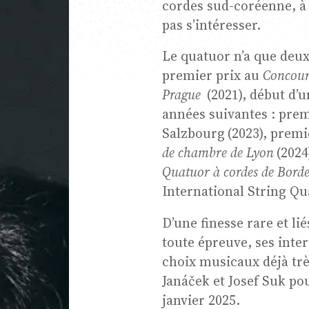
cordes sud-coréenne, à l
ique de
pas s’intéresser.
Le quatuor n’a que deux 
re
premier prix au
Concour
Prague
(2021), début d’u
années suivantes : prem
ce jeunes
Salzbourg (2023), premi
de chambre de Lyon
(2024
Quatuor à cordes de Bord
International String Qua
ètes
D’une finesse rare et lié
toute épreuve, ses inte
ion
choix musicaux déjà tr
Janáček et Josef Suk po
janvier 2025.