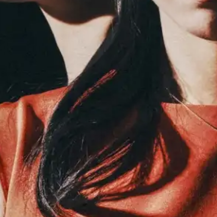
événem
Pratiqu
amateu
Agenda
Actualités
Soutenir ProQua