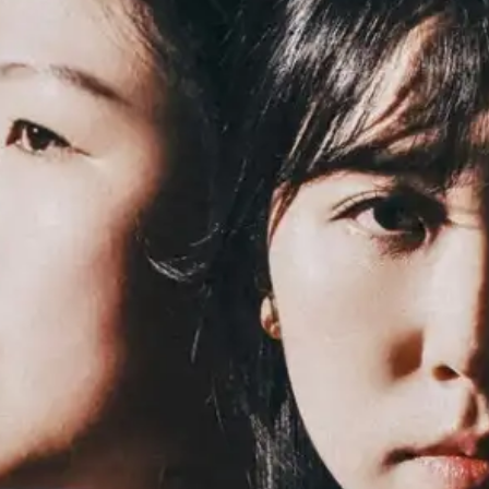
profess
master
Projets
Actions
Concer