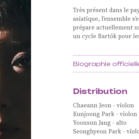
ionnelle e
Très présent dans le pa
asiatique, l’ensemble s
prépare actuellement u
classes
un cycle Bartók pour le
 européen
Biographie officiell
 culturell
Distribution
Chaeann Jeon - violon
Eunjoong Park - violon
ts et
Yoonsun Jang - alto
Seonghyeon Park - viol