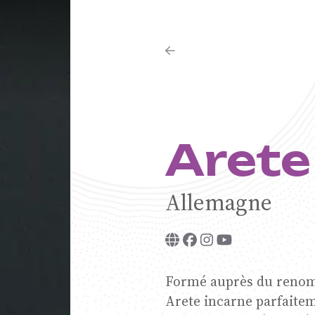
Arete
tet -
Allemagne
 Européen
Formé auprès du reno
Arete incarne parfaitem