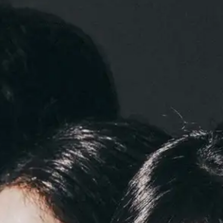
de Mus
Chamb
Résiden
interpr
Format