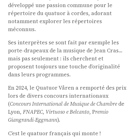
développé une passion commune pour le
répertoire du quatuor à cordes, adorant
ProQuartet - Centre
notamment explorer les répertoires
Européen de Musique de
méconnus.
Chambre
Ses interprètes se sont fait par exemple les
Résidence jeunes
porte-drapeaux de la musique de Jean Cras...
interprètes
mais pas seulement : ils cherchent et
Formation
proposent toujours une touche d’originalité
dans leurs programmes.
professionnelle et
masterclasses
En 2024, le Quatuor Våren a remporté des prix
Projets européens
lors de divers concours internationaux
Actions culturelles
(
Concours International de Musique de Chambre
de
Lyon,
FNAPEC
,
Virtuoso e Belcanto
, P
remio
Concerts et événements
Giangrandi-Eggmann
).
Pratiques amateurs
C’est le quatuor français qui monte !