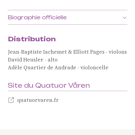
Agenda
Actualités
Biographie officielle
Soutenir ProQuartet
Vidéos des masterclasses
Distribution
Jean-Baptiste Iachemet & Elliott Pages - violons
David Heusler - alto
CONTACT
INSCRIPTION INFOLETTRES
Adèle Quartier de Andrade - violoncelle
PETITES ANNONCES
Site du Quatuor Våren
quatuorvaren.fr