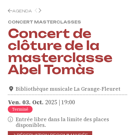
AGENDA
CONCERT MASTERCLASSES
Concert de
clôture de la
masterclasse
Abel Tomàs
Bibliothèque musicale La Grange-Fleuret
Ven.
03.
Oct.
2025
19:00
Terminé
Entrée libre dans la limite des places
ProQuartet - Centre
disponibles.
Européen de Musique de