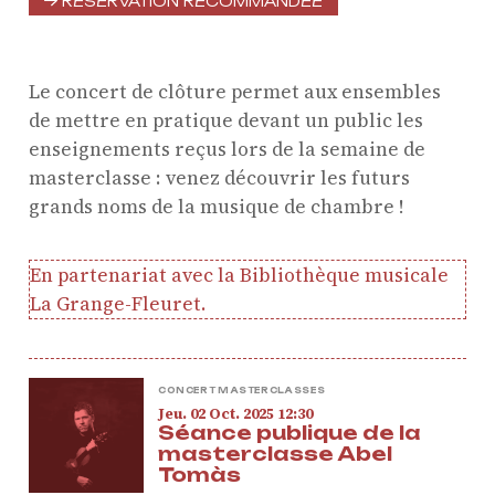
RÉSERVATION RECOMMANDÉE
Chambre
Résidence jeunes
interprètes
Le concert de clôture permet aux ensembles
Formation
de mettre en pratique devant un public les
professionnelle et
enseignements reçus lors de la semaine de
masterclasse : venez découvrir les futurs
masterclasses
grands noms de la musique de chambre !
Projets européens
Actions culturelles
En partenariat avec la Bibliothèque musicale
Concerts et événements
La Grange-Fleuret.
Pratiques amateurs
Agenda
CONCERT MASTERCLASSES
jeudi
octobre
Jeu.
02
Oct.
2025
12:30
Actualités
Séance publique de la
Soutenir ProQuartet
masterclasse Abel
Vidéos des masterclasses
Tomàs