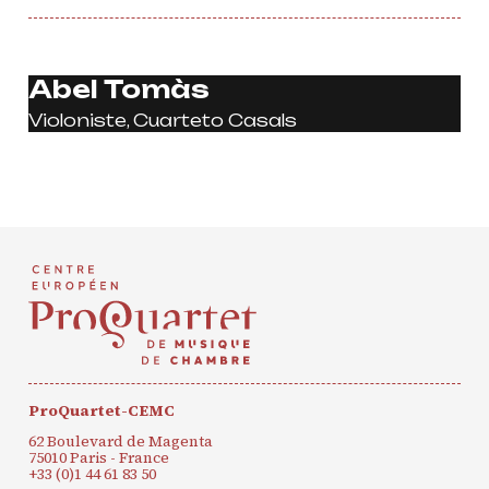
Abel Tomàs
CONTACT
INSCRIPTION INFOLETTRES
Violoniste, Cuarteto Casals
PETITES ANNONCES
ProQuartet-CEMC
62 Boulevard de Magenta
75010 Paris - France
+33 (0)1 44 61 83 50