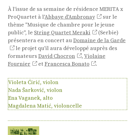
Chambre
À l'issue de sa semaine de résidence MERITA x
Résidence jeunes
ProQuartet à l'
Abbaye d'Ambronay
sur le
interprètes
thème "Musique de chambre pour le jeune
Formation
public", le
String Quartet Meraki
(Serbie)
professionnelle et
présentera en concert au
Domaine de la Garde
masterclasses
le projet qu'il aura développé auprès des
Projets européens
formateurs
David Chocron
,
Violaine
Actions culturelles
Fournier
et
Francesca Bonato
.
Concerts et événements
Pratiques amateurs
Violeta Ćirić, violon
Nada Šarković, violon
Ena Vaganek, alto
Agenda
Magdalena Matić, violoncelle
Actualités
Soutenir ProQuartet
Vidéos des masterclasses