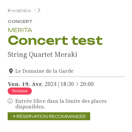
AGENDA
CONCERT
MERITA
Concert test
String Quartet Meraki
Le Domaine de la Garde
à
Ven.
19.
Avr.
2024
18:30
20:00
Terminé
Entrée libre dans la limite des places
disponibles.
ProQuartet - Centre
RÉSERVATION RECOMMANDÉE
Européen de Musique de