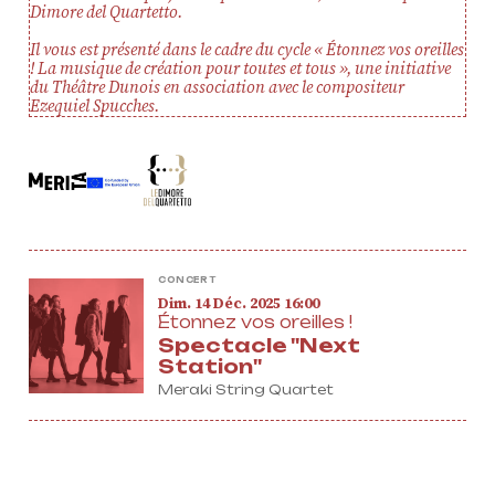
Dimore del Quartetto.
Actualités
Soutenir ProQuartet
Il vous est présenté dans le cadre du cycle « Étonnez vos oreilles
Vidéos des masterclasses
!
La musique de création pour toutes et tous
», u
ne initiative
du Théâtre Dunois en association avec le compositeur
Ezequiel Spucches.
CONTACT
INSCRIPTION INFOLETTRES
PETITES ANNONCES
CONCERT
dimanche
décembre
Dim.
14
Déc.
2025
16:00
Étonnez vos oreilles !
Spectacle "Next
Station"
Meraki String Quartet