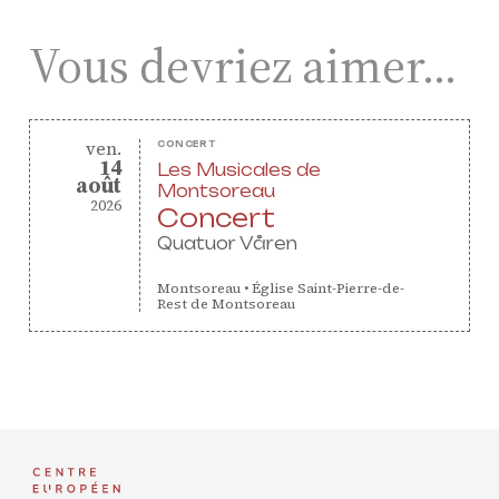
Vous devriez aimer…
vendredi
ven.
CONCERT
14
Les Musicales de
août
août
Montsoreau
2026
Concert
Quatuor Våren
Montsoreau
•
Église Saint-Pierre-de-
Rest de Montsoreau