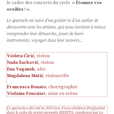
le cadre des concerts du cycle
« Étonnez vos
oreilles ! »
.
ProQuartet - Centre
Européen de Musique de
Le spectacle est suivi d'un goûter et d’un atelier de
Chambre
découverte avec les artistes, qui nous invitent à mieux
comprendre leur démarche, jouer de leurs
Résidence jeunes
instruments, voyager dans leur univers...
interprètes
Formation
Violeta Ćirić
, violon
professionnelle et
Nada Šarković
, violon
masterclasses
Ena Vaganek
, alto
Projets européens
Magdalena Matić
, violoncelle
Actions culturelles
Francesca Bonato
, chorégraphie
Concerts et événements
Violaine Fournier
, mise en scène
Pratiques amateurs
Ce spectacle a été créé en 2024 lors d’une résidence ProQuartet
dans le cadre du projet européen MERITA, coordonné par Le
Agenda