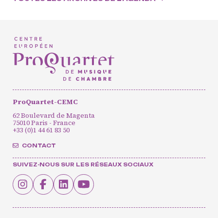
Formation
professionnelle et
masterclasses
Projets européens
Actions culturelles
Concerts et événements
Pratiques amateurs
ProQuartet-CEMC
62 Boulevard de Magenta
75010 Paris - France
+33 (0)1 44 61 83 50
Agenda
Actualités
CONTACT
Soutenir ProQuartet
Vidéos des masterclasses
SUIVEZ-NOUS SUR LES RÉSEAUX SOCIAUX