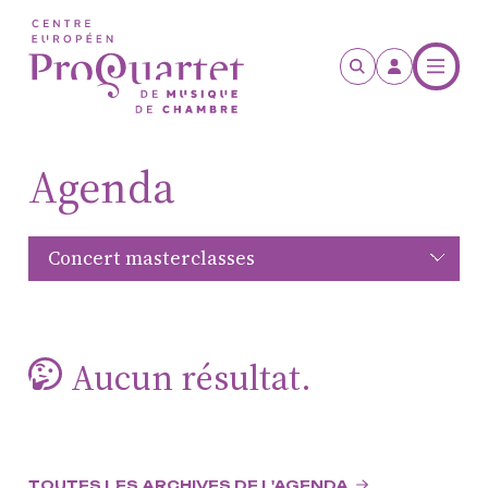
Aller au contenu principal
Agenda
ProQuartet - Centre
Aucun résultat.
Européen de Musique de
Chambre
Résidence jeunes
interprètes
TOUTES LES ARCHIVES DE L'AGENDA