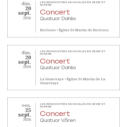
dimanche
dim.
LES RENCONTRES MUSICALES EN SEINE-ET-
MARNE
20
Concert
septembre
sept.
2026
Quatuor Dahlia
Recloses
•
Église St-Martin de Recloses
dimanche
dim.
LES RENCONTRES MUSICALES EN SEINE-ET-
MARNE
20
ProQuartet - Centre
Concert
septembre
sept.
2026
Européen de Musique de
Quatuor Dahlia
Chambre
La Genevraye
•
Église St-Martin de La
Genevraye
Résidence jeunes
interprètes
Formation
vendredi
ven.
LES RENCONTRES MUSICALES EN SEINE-ET-
MARNE
25
professionnelle et
Concert
septembre
sept.
masterclasses
2026
Quatuor Våren