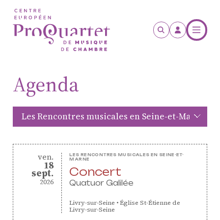
Aller au contenu principal
Agenda
vendredi
ven.
LES RENCONTRES MUSICALES EN SEINE-ET-
MARNE
18
Concert
septembre
sept.
2026
Quatuor Galilée
Livry-sur-Seine
•
Église St-Étienne de
Livry-sur-Seine