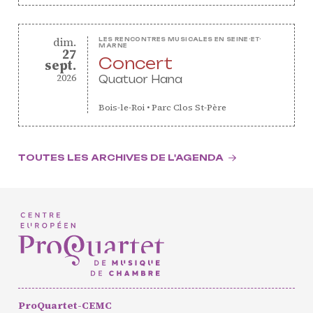
dimanche
dim.
LES RENCONTRES MUSICALES EN SEINE-ET-
MARNE
27
Concert
septembre
sept.
2026
Quatuor Hana
Bois-le-Roi
•
Parc Clos St-Père
TOUTES LES ARCHIVES DE L'AGENDA
ProQuartet-CEMC