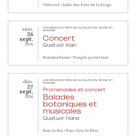
Projets européens
Villecerf
•
Salle des Prés de la Forge
Actions culturelles
Concerts et événements
Pratiques amateurs
samedi
sam.
LES RENCONTRES MUSICALES EN SEINE-ET-
MARNE
26
Concert
septembre
sept.
2026
Quatuor Kairi
Agenda
Actualités
Fontainebleau
•
Temple protestant
Soutenir ProQuartet
Vidéos des masterclasses
dimanche
dim.
LES RENCONTRES MUSICALES EN SEINE-ET-
MARNE
27
Promenades et concert
septembre
sept.
Balades
2026
botaniques et
CONTACT
musicales
INSCRIPTION INFOLETTRES
PETITES ANNONCES
Quatuor Hana
Bois-le-Roi
•
Parc Clos St-Père