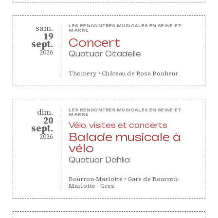
samedi
sam.
LES RENCONTRES MUSICALES EN SEINE-ET-
MARNE
19
Concert
septembre
sept.
2026
Quatuor Citadelle
Thomery
•
Château de Rosa Bonheur
dimanche
dim.
LES RENCONTRES MUSICALES EN SEINE-ET-
MARNE
20
Vélo, visites et concerts
septembre
sept.
Balade musicale à
2026
vélo
Quatuor Dahlia
Bourron-Marlotte
•
Gare de Bourron-
Marlotte - Grez