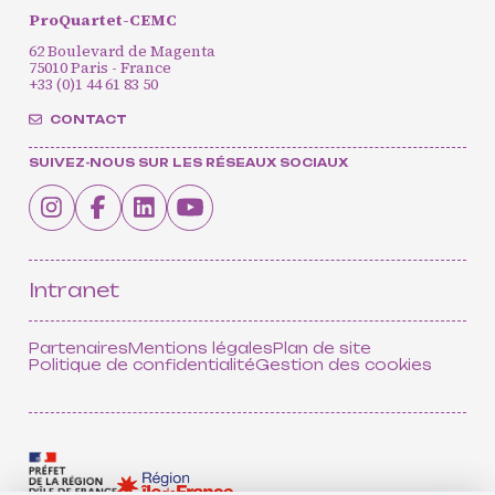
Vidéos des masterclasses
ProQuartet-CEMC
62 Boulevard de Magenta
75010 Paris - France
+33 (0)1 44 61 83 50
CONTACT
CONTACT
SUIVEZ-NOUS SUR LES RÉSEAUX SOCIAUX
INSCRIPTION INFOLETTRES
PETITES ANNONCES
Intranet
Partenaires
Mentions légales
Plan de site
Politique de confidentialité
Gestion des cookies