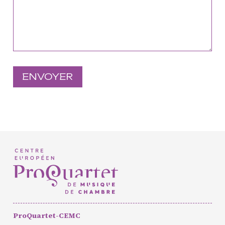
Européen de Musique de
Chambre
Résidence jeunes
interprètes
Formation
professionnelle et
masterclasses
Projets européens
Actions culturelles
Concerts et événements
Pratiques amateurs
Agenda
Actualités
Soutenir ProQuartet
ProQuartet-CEMC
Vidéos des masterclasses