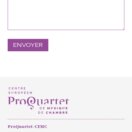
Européen de Musique de
Chambre
Résidence jeunes
interprètes
Formation
professionnelle et
masterclasses
Projets européens
Actions culturelles
Concerts et événements
Pratiques amateurs
Agenda
Actualités
Soutenir ProQuartet
ProQuartet-CEMC
Vidéos des masterclasses