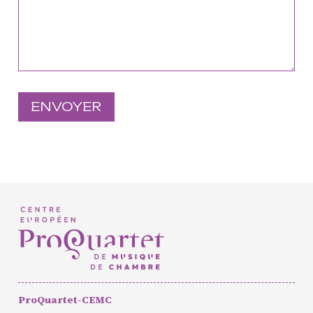
Européen de Musique de
Chambre
Résidence jeunes
interprètes
Formation
professionnelle et
masterclasses
Projets européens
Actions culturelles
Concerts et événements
Pratiques amateurs
Agenda
Actualités
Soutenir ProQuartet
ProQuartet-CEMC
Vidéos des masterclasses