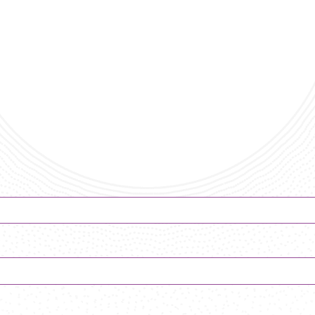
- Centre Europé
de Chambre
unes interprète