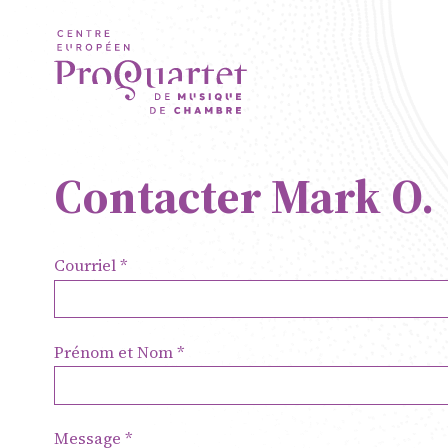
Aller au contenu principal
Contacter Mark O.
Courriel
ProQuartet 
Prénom et Nom
de Musique 
Résidence je
Message