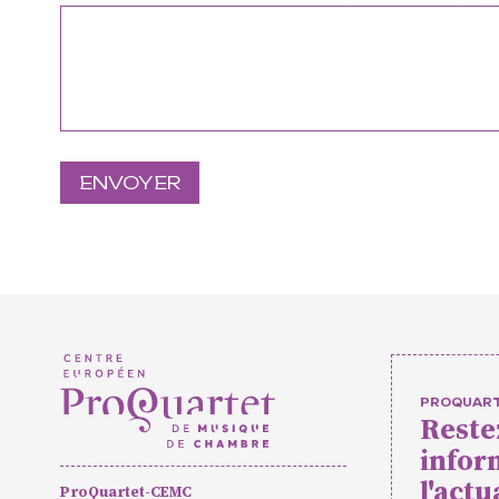
Formation pr
masterclass
Projets eur
Actions cultu
Concerts et
Pratiques a
PROQUAR
Reste
Agenda
Actualités
Soutenir ProQua
infor
l'actu
ProQuartet-CEMC