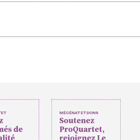
ofessionnelle e
es
opéens
relles
 événements
mateurs
TET
MÉCÉNAT ET DONS
z
Soutenez
rtet
Vidéos des masterclasses
més de
ProQuartet,
alité
rejoignez Le