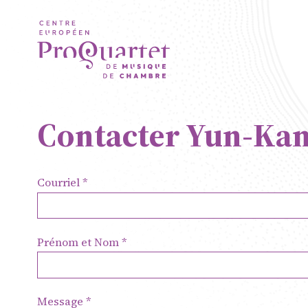
Aller au contenu principal
Contacter Yun-Kan
Courriel
ProQuartet 
Prénom et Nom
de Musique 
Résidence je
Message