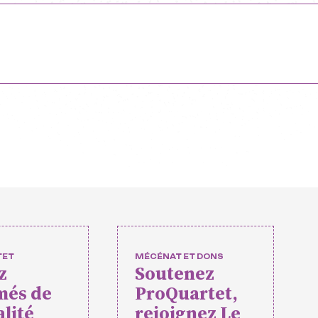
ofessionnelle e
es
opéens
relles
 événements
mateurs
TET
MÉCÉNAT ET DONS
z
Soutenez
rtet
Vidéos des masterclasses
més de
ProQuartet,
alité
rejoignez Le