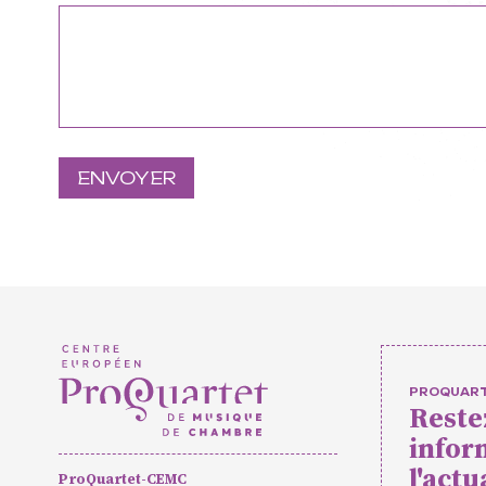
Formation pr
masterclass
Projets eur
Actions cultu
Concerts et
Pratiques a
PROQUAR
Reste
Agenda
Actualités
Soutenir ProQua
infor
l'actu
ProQuartet-CEMC