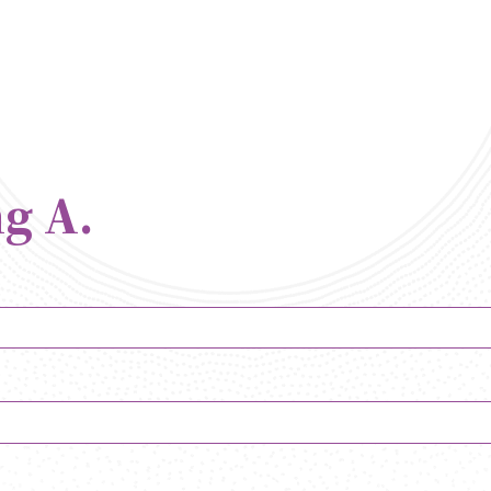
g A.
- Centre Europé
de Chambre
unes interprète