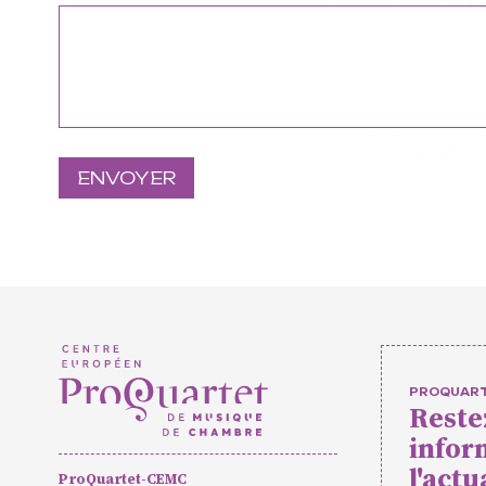
Formation pr
masterclass
Projets eur
Actions cultu
Concerts et
Pratiques a
PROQUAR
Reste
Agenda
Actualités
Soutenir ProQua
infor
l'actu
ProQuartet-CEMC