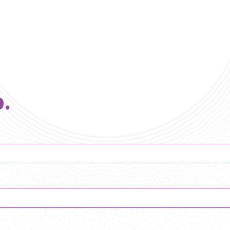
.
- Centre Europé
de Chambre
unes interprète