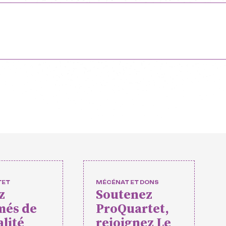
ofessionnelle e
es
opéens
relles
 événements
mateurs
TET
MÉCÉNAT ET DONS
z
Soutenez
rtet
Vidéos des masterclasses
més de
ProQuartet,
alité
rejoignez Le