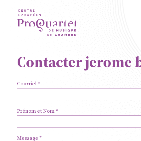
Aller au contenu principal
Contacter jerome b
Courriel
ProQuartet 
Prénom et Nom
de Musique 
Résidence je
Message