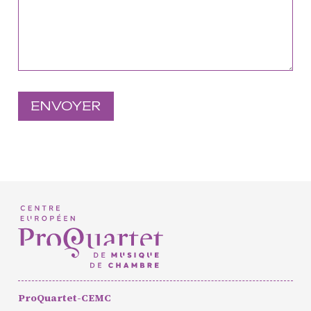
Européen de Musique de
Chambre
Résidence jeunes
interprètes
Formation
professionnelle et
masterclasses
Projets européens
Actions culturelles
Concerts et événements
Pratiques amateurs
Agenda
Actualités
Soutenir ProQuartet
ProQuartet-CEMC
Vidéos des masterclasses