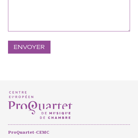
Européen de Musique de
Chambre
Résidence jeunes
interprètes
Formation
professionnelle et
masterclasses
Projets européens
Actions culturelles
Concerts et événements
Pratiques amateurs
Agenda
Actualités
Soutenir ProQuartet
ProQuartet-CEMC
Vidéos des masterclasses