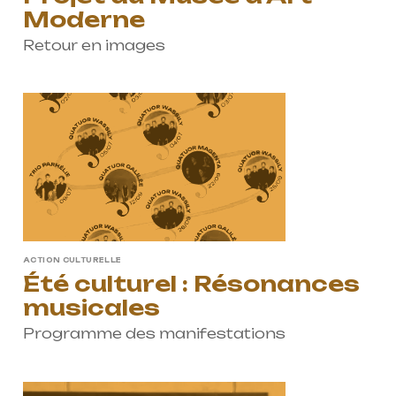
Actions culturelles
Moderne
Concerts et événements
Retour en images
Pratiques amateurs
Agenda
Actualités
Soutenir ProQuartet
Vidéos des masterclasses
ACTION CULTURELLE
Été culturel : Résonances
CONTACT
musicales
NEWSLETTER
PETITES ANNONCES
Programme des manifestations