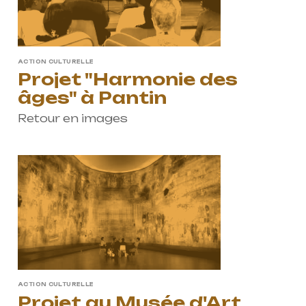
ACTION CULTURELLE
Projet "Harmonie des
âges" à Pantin
Retour en images
ProQuartet - Centre
Européen de Musique de
Chambre
Résidence jeunes
interprètes
Formation
professionnelle et
masterclasses
ACTION CULTURELLE
Projets européens
Projet au Musée d'Art