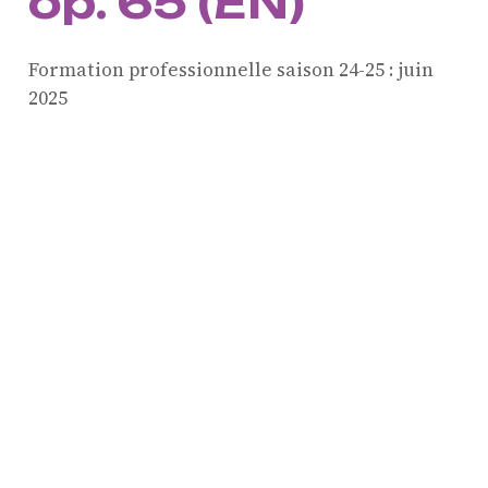
op. 65 (EN)
Formation professionnelle saison 24-25 :
juin
ProQuartet - Centre
2025
Européen de Musique de
Chambre
Résidence jeunes
interprètes
Formation
professionnelle et
masterclasses
Projets européens
Actions culturelles
Concerts et événements
Pratiques amateurs