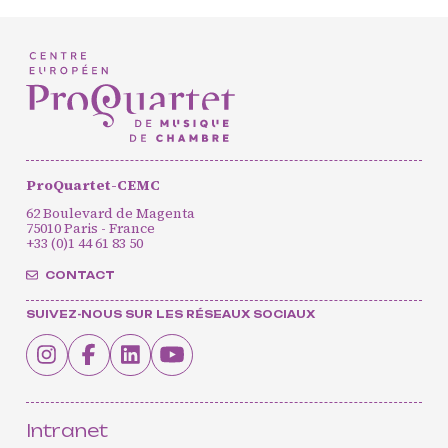
Agenda
Actualités
Soutenir ProQuartet
Vidéos des masterclasses
ProQuartet-CEMC
62 Boulevard de Magenta
CONTACT
75010 Paris - France
INSCRIPTION INFOLETTRES
+33 (0)1 44 61 83 50
PETITES ANNONCES
CONTACT
SUIVEZ-NOUS SUR LES RÉSEAUX SOCIAUX
Intranet