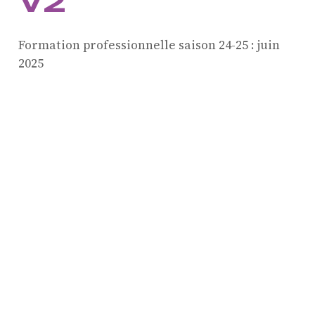
V2
Formation professionnelle saison 24-25 :
juin
ProQuartet - Centre
2025
Européen de Musique de
Chambre
Résidence jeunes
interprètes
Formation
professionnelle et
masterclasses
Projets européens
Actions culturelles
Concerts et événements
Pratiques amateurs