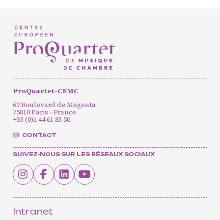
Agenda
Actualités
Soutenir ProQuartet
Vidéos des masterclasses
ProQuartet-CEMC
62 Boulevard de Magenta
CONTACT
75010 Paris - France
INSCRIPTION INFOLETTRES
+33 (0)1 44 61 83 50
PETITES ANNONCES
CONTACT
SUIVEZ-NOUS SUR LES RÉSEAUX SOCIAUX
Intranet