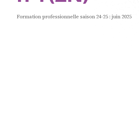
de Cham
Formation professionnelle saison 24-25 :
juin 2025
Résidenc
interprèt
Formatio
professio
mastercl