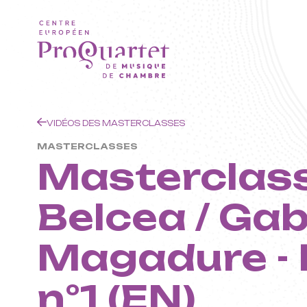
Aller au contenu principal
VIDÉOS DES MASTERCLASSES
MASTERCLASSES
Masterclass
ProQuarte
Belcea / Gab
Européen
Magadure - 
n°1 (EN)