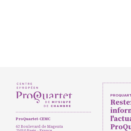
Projets 
Actions c
Concerts
événeme
Pratique
PROQUAR
Reste
infor
Agenda
Actualités
Soutenir ProQua
l'actu
ProQuartet-CEMC
ProQu
62 Boulevard de Magenta
75010 Paris - France