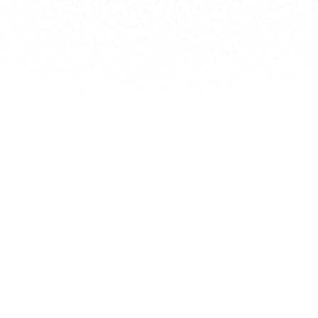
bre
e jeunes
es
n
nnelle et
asses