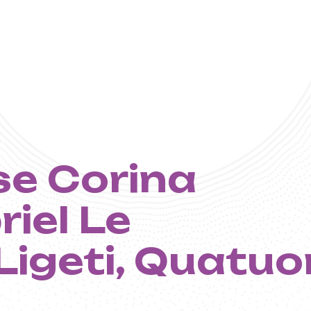
e Corina
t - Centre
riel Le
 de Musiqu
Ligeti, Quatuo