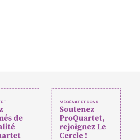
européens
ulturelles
 et
nts
s amateurs
TET
MÉCÉNAT ET DONS
z
Soutenez
més de
ProQuartet,
rtet
Vidéos des masterclasses
alité
rejoignez Le
artet
Cercle !