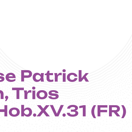
e Patrick
, Trios
t - Centre
Hob.XV.31 (FR)
 de Musique 