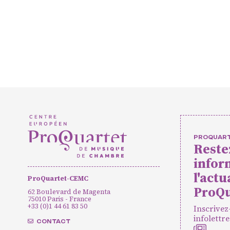
Projets e
Actions cu
Concerts
Pratique
PROQUAR
Reste
Agenda
Actualités
Soutenir ProQua
infor
l'actu
ProQuartet-CEMC
ProQu
62 Boulevard de Magenta
75010 Paris - France
+33 (0)1 44 61 83 50
Inscrivez
infolettre
CONTACT
INSCRIPTION INFOLETTRES
PETITES ANNONC
CONTACT