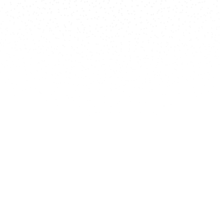
 jeunes
es
n
nelle et
asses