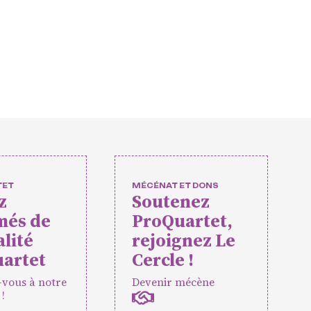
uropéens
lturelles
 et événeme
s amateurs
TET
MÉCÉNAT ET DONS
z
Soutenez
rtet
Vidéos des masterclasses
més de
ProQuartet,
alité
rejoignez Le
artet
Cercle !
-vous à notre
Devenir mécène
 !
ES