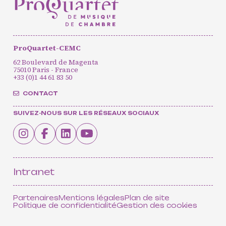
Actualités
Soutenir ProQuartet
Vidéos des masterclasses
ProQuartet-CEMC
62 Boulevard de Magenta
75010 Paris - France
+33 (0)1 44 61 83 50
CONTACT
CONTACT
INSCRIPTION INFOLETTRES
PETITES ANNONCES
SUIVEZ-NOUS SUR LES RÉSEAUX SOCIAUX
Intranet
Partenaires
Mentions légales
Plan de site
Politique de confidentialité
Gestion des cookies