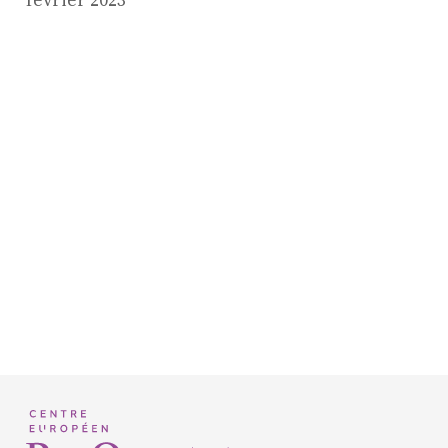
février 2023
ProQuartet - Centre
Européen de Musique de
Chambre
Résidence jeunes
interprètes
Formation
professionnelle et
masterclasses
Projets européens
Actions culturelles
Concerts et événements
Pratiques amateurs
Agenda