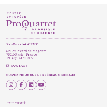
Agenda
Actualités
Soutenir ProQuartet
Vidéos des masterclasses
ProQuartet-CEMC
62 Boulevard de Magenta
CONTACT
75010 Paris - France
INSCRIPTION INFOLETTRES
+33 (0)1 44 61 83 50
PETITES ANNONCES
CONTACT
SUIVEZ-NOUS SUR LES RÉSEAUX SOCIAUX
Intranet