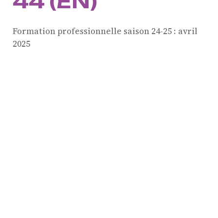
44 (EN)
Formation professionnelle saison 24-25 :
avril
ProQuartet - Centre
2025
Européen de Musique de
Chambre
Résidence jeunes
interprètes
Formation
professionnelle et
masterclasses
Projets européens
Actions culturelles
Concerts et événements
Pratiques amateurs