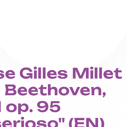
 Gilles Millet
t - Centre
 - Beethoven,
 de Musiqu
 op. 95
erioso" (EN)