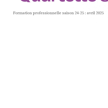
de Cham
Formation professionnelle saison 24-25 :
avril 2025
Résidenc
interprèt
Formatio
professio
mastercl