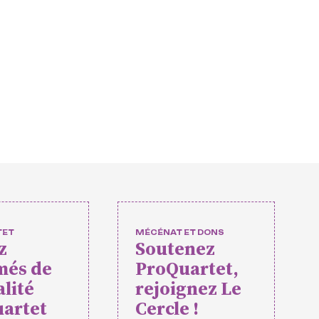
européens
ulturelles
 et
nts
s amateurs
TET
MÉCÉNAT ET DONS
z
Soutenez
més de
ProQuartet,
rtet
Vidéos des masterclasses
alité
rejoignez Le
artet
Cercle !