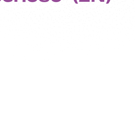
bre
e jeunes
es
n
nnelle et
asses