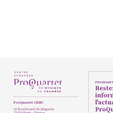
Projets 
Actions c
Concerts
événeme
Pratique
PROQUAR
Reste
infor
Agenda
Actualités
Soutenir ProQua
l'actu
ProQuartet-CEMC
ProQu
62 Boulevard de Magenta
75010 Paris - France