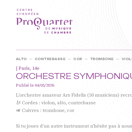
Aller au contenu principal
ALTO
—
CONTREBASSE
—
COR
—
TROMBONE
—
VIO
| Paris, 14e
ORCHESTRE SYMPHONIQU
Publié le 04/05/2026
L’orchestre amateur Ars Fidelis (50 musiciens) recru
ProQuarte
🎻 Cordes : violon, alto, contrebasse
🎺 Cuivres : trombone, cor
Européen 
Si tu joues d’un autre instrument n’hésite pas à nou