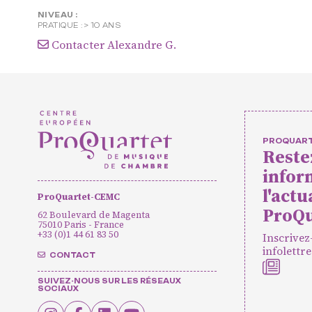
NIVEAU :
Concerts 
PRATIQUE :
> 10 ANS
Contacter Alexandre G.
Pratiques
PROQUAR
Reste
Agenda
Actualités
Soutenir ProQua
infor
l'actu
ProQuartet-CEMC
ProQu
62 Boulevard de Magenta
75010 Paris - France
+33 (0)1 44 61 83 50
Inscrivez
CONTACT
INSCRIPTION INFOLETTRES
PETITES ANNONC
infolettre
CONTACT
SUIVEZ-NOUS SUR LES RÉSEAUX
SOCIAUX