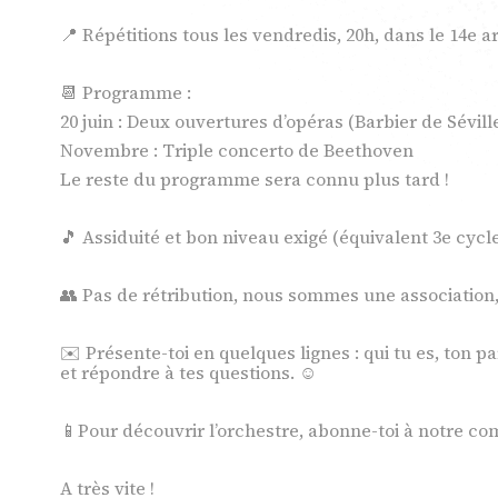
Chambre
📍 Répétitions tous les vendredis, 20h, dans le 14e a
Résidence
📆 Programme :
20 juin : Deux ouvertures d’opéras (Barbier de Sévill
Novembre : Triple concerto de Beethoven
interprète
Le reste du programme sera connu plus tard !
🎵 Assiduité et bon niveau exigé (équivalent 3e cyc
Formation
👥 Pas de rétribution, nous sommes une association,
et master
✉️ Présente-toi en quelques lignes : qui tu es, ton 
et répondre à tes questions. ☺️
Projets e
📱Pour découvrir l’orchestre, abonne-toi à notre c
Actions cu
A très vite !