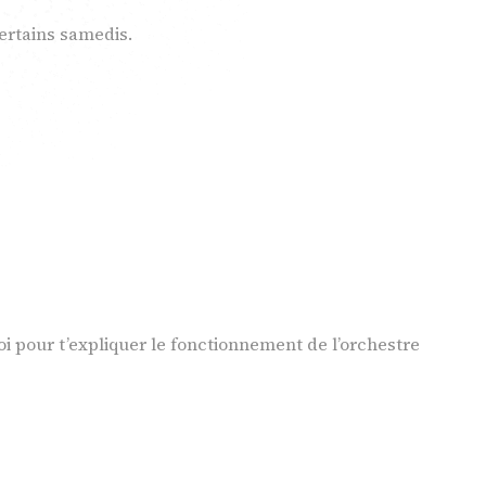
certains samedis.
lle
MÉCÉNAT ET DONS
Soutenez
ProQuartet,
oi pour t’expliquer le fonctionnement de l’orchestre
rejoignez Le
Cercle !
Devenir mécène