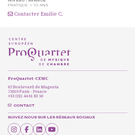
NIVEAU :
AVANCÉ
interprètes
PRATIQUE :
> 10 ANS
Formation
Contacter Emilie C.
professionnelle et
masterclasses
Projets européens
Actions culturelles
Concerts et événements
Pratiques amateurs
ProQuartet-CEMC
62 Boulevard de Magenta
Agenda
75010 Paris - France
Actualités
+33 (0)1 44 61 83 50
Soutenir ProQuartet
CONTACT
Vidéos des masterclasses
SUIVEZ-NOUS SUR LES RÉSEAUX SOCIAUX