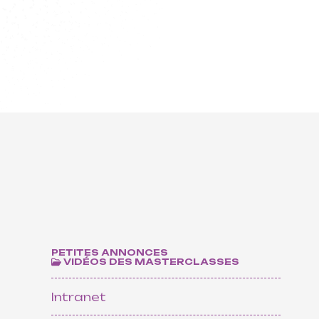
MÉCÉNAT ET DONS
Soutenez
ProQuartet,
rejoignez Le
Cercle !
Devenir mécène
PETITES ANNONCES
VIDÉOS DES MASTERCLASSES
Intranet