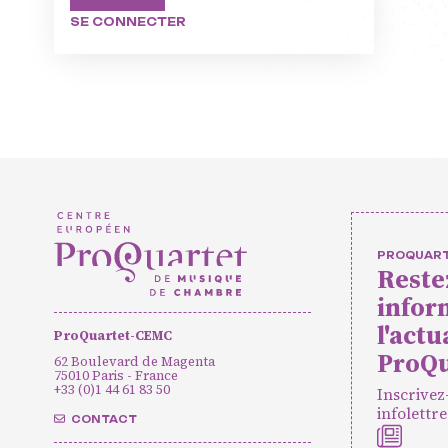
SE CONNECTER
masterclasse
Projets europ
Actions cultur
Concerts et 
Pratiques am
PROQUAR
Reste
infor
Agenda
Actualités
Soutenir ProQua
l'actu
ProQuartet-CEMC
ProQu
62 Boulevard de Magenta
75010 Paris - France
+33 (0)1 44 61 83 50
Inscrivez
infolettre
CONTACT