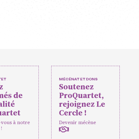
s
éens
elles
événements
ateurs
TET
MÉCÉNAT ET DONS
z
Soutenez
més de
ProQuartet,
rtet
Vidéos des masterclasses
alité
rejoignez Le
artet
Cercle !
-vous à notre
Devenir mécène
 !