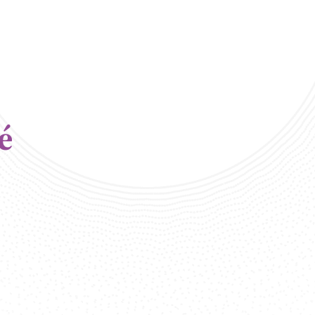
é
Centre Européen 
Chambre
nes interprètes
fessionnelle et