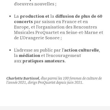
dʼoeuvres nouvelles ;
La
production et
la
diffusion de plus de 60
ProQuartet - Centre
concerts
par saison en France et en
Européen de Musique de
Europe, et l'organisation des Rencontres
Chambre
Musicales ProQuartet en Seine-et-Marne et
de L'Orangerie Sonore ;
Résidence jeunes
interprètes
Lʼadresse au public par l'
action culturelle
,
Formation
la
médiation
et l'encouragement
professionnelle et
aux
pratiques amateurs
.
masterclasses
Projets européens
Charlotte Bartissol
, élue parmi les 100 femmes de culture de
Actions culturelles
l’année 2021, dirige ProQuartet depuis juin 2021.
Concerts et événements
Pratiques amateurs