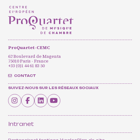
Agenda
Actualités
Soutenir ProQuartet
Vidéos des masterclasses
ProQuartet-CEMC
62 Boulevard de Magenta
75010 Paris - France
CONTACT
+33 (0)1 44 61 83 50
INSCRIPTION INFOLETTRES
PETITES ANNONCES
CONTACT
SUIVEZ-NOUS SUR LES RÉSEAUX SOCIAUX
Intranet