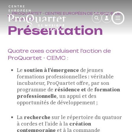
Aller au contenu principal
PROQUARTET - CENTRE EUROPÉEN DE MUSIQUE DE
CHAMBRE
Présentation
Quatre axes conduisent l'action de
ProQuartet - CEMC :
Le
soutien à lʼémergence
de jeunes
formations professionnelles : véritable
incubateur, ProQuartet offre, par son
programme de
résidence et
de
formation
professionnelle
, un appui et des
opportunités de développement ;
La
recherche
sur le répertoire du quatuor
à cordes et l'aide à la
création
contemporaine
et à la commande