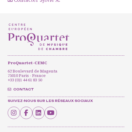
Formation
professionnelle et
masterclasses
Projets européens
Actions culturelles
Concerts et événements
Pratiques amateurs
ProQuartet-CEMC
62 Boulevard de Magenta
75010 Paris - France
+33 (0)1 44 61 83 50
Agenda
Actualités
CONTACT
Soutenir ProQuartet
Vidéos des masterclasses
SUIVEZ-NOUS SUR LES RÉSEAUX SOCIAUX