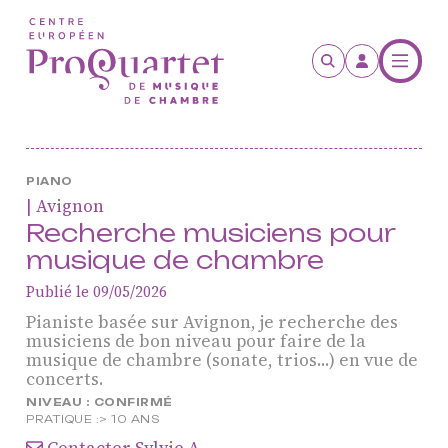
Aller au contenu principal
PIANO
| Avignon
Recherche musiciens pour
musique de chambre
Publié le 09/05/2026
ProQuartet - Centre
Pianiste basée sur Avignon, je recherche des
musiciens de bon niveau pour faire de la
Européen de Musique de
musique de chambre (sonate, trios...) en vue de
concerts.
Chambre
NIVEAU :
CONFIRMÉ
Résidence jeunes
PRATIQUE :
> 10 ANS
interprètes
Contacter Sylvie A.