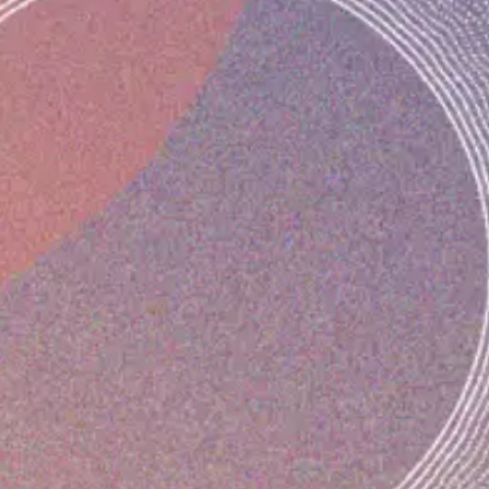
nelle
MÉCÉNAT ET DONS
Soutenez
ProQuartet,
rejoignez Le
Cercle !
sses
Devenir mécène