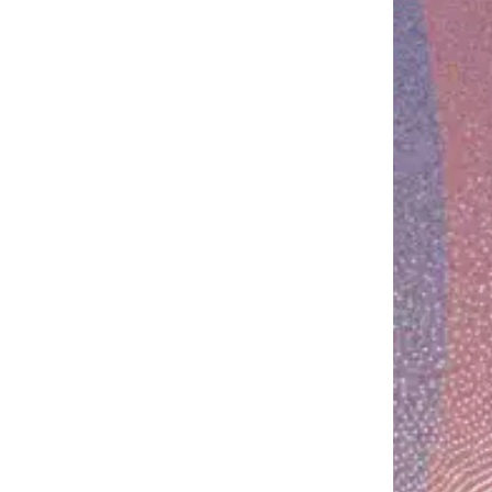
es
rprète
mation