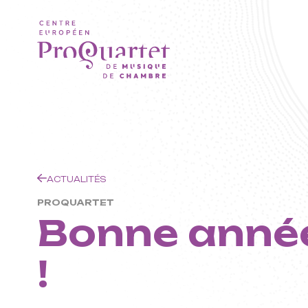
Aller au contenu principal
ProQ
Cent
ACTUALITÉS
PROQUARTET
Bonne anné
!
Euro