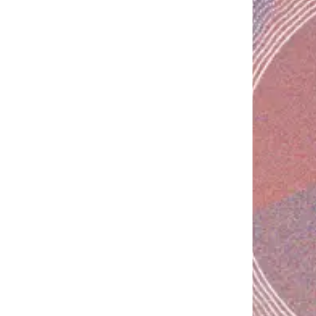
ession
ercla