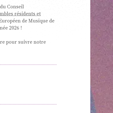
 du
Conseil
mbles résidents et
que d
 Européen de Musique de
née 2026 !
tre pour suivre notre
mbre
dence