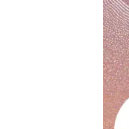
ets
opéens
ons