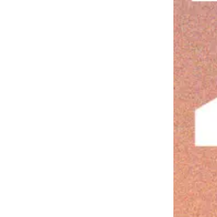
relles
erts e
nemen
iques