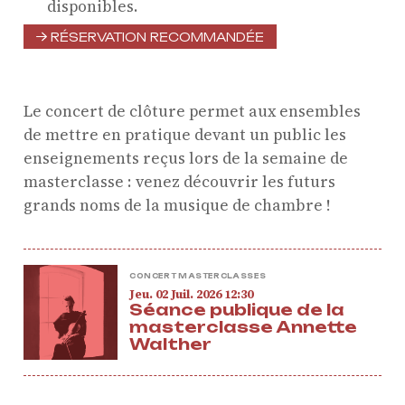
disponibles.
Résidence jeunes
RÉSERVATION RECOMMANDÉE
interprètes
Formation
professionnelle et
Le concert de clôture permet aux ensembles
masterclasses
de mettre en pratique devant un public les
Projets européens
enseignements reçus lors de la semaine de
Actions culturelles
masterclasse : venez découvrir les futurs
grands noms de la musique de chambre !
Concerts et événements
Pratiques amateurs
CONCERT MASTERCLASSES
jeudi
juillet
Jeu.
02
Juil.
2026
12:30
Agenda
Séance publique de la
Actualités
masterclasse Annette
Soutenir ProQuartet
Walther
Vidéos des masterclasses