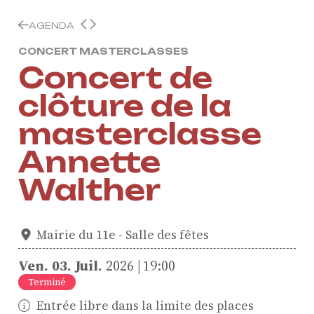
AGENDA
CONCERT MASTERCLASSES
Concert de
clôture de la
masterclasse
Annette
Walther
Mairie du 11e - Salle des fêtes
Ven.
03.
Juil.
2026
19:00
ProQuartet - Centre
Terminé
Européen de Musique de
Entrée libre dans la limite des places
Chambre