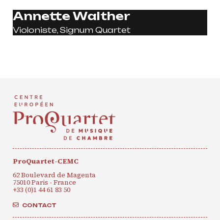
Annette Walther
Violoniste, Signum Quartet
CONTACT
INSCRIPTION INFOLETTRES
PETITES ANNONCES
ProQuartet-CEMC
62 Boulevard de Magenta
75010 Paris - France
+33 (0)1 44 61 83 50
CONTACT