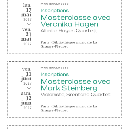
lundi
du
lun.
MASTERCLASSES
17
Inscriptions
mai
mai
Masterclasse avec
2027
Veronika Hagen
au
vendredi
ven.
Altiste, Hagen Quartett
21
mai
mai
Paris
•
Bibliothèque musicale La
2027
Grange-Fleuret
vendredi
du
ven.
MASTERCLASSES
11
Inscriptions
juin
juin
Masterclasse avec
2027
Mark Steinberg
au
samedi
sam.
Violoniste, Brentano Quartet
12
juin
juin
Paris
•
Bibliothèque musicale La
2027
Grange-Fleuret