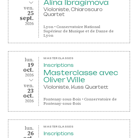
Vidéos des masterclasses
Alina Ibragimova
au
vendredi
ven.
Violoniste, Chiaroscuro
25
Quartet
septembre
sept.
2026
Lyon
•
Conservatoire National
Supérieur de Musique et de Danse de
Lyon
CONTACT
INSCRIPTION INFOLETTRES
PETITES ANNONCES
lundi
du
lun.
MASTERCLASSES
19
Inscriptions
octobre
oct.
Masterclasse avec
2026
Oliver Wille
au
vendredi
ven.
Violoniste, Kuss Quartett
23
octobre
oct.
Fontenay-sous-Bois
•
Conservatoire de
2026
Fontenay-sous-Bois
lundi
du
lun.
MASTERCLASSES
26
Inscriptions
octobre