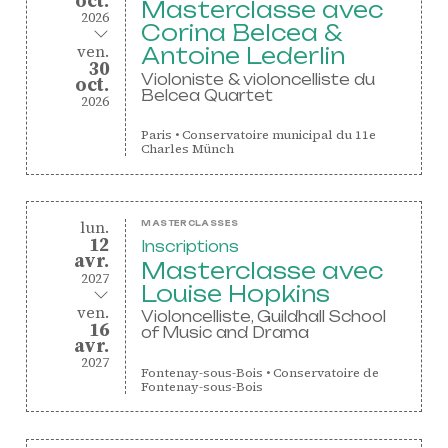
oct.
Masterclasse avec
2026
Corina Belcea &
au
vendredi
ven.
Antoine Lederlin
30
Violoniste & violoncelliste du
octobre
oct.
Belcea Quartet
2026
Paris
•
Conservatoire municipal du 11e
Charles Münch
lundi
du
lun.
MASTERCLASSES
12
Inscriptions
avril
avr.
Masterclasse avec
2027
Louise Hopkins
au
vendredi
ven.
Violoncelliste, Guildhall School
16
of Music and Drama
avril
avr.
2027
Fontenay-sous-Bois
•
Conservatoire de
Fontenay-sous-Bois