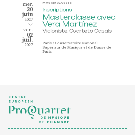
mercredi
du
mer.
MASTERCLASSES
30
Inscriptions
juin
juin
Masterclasse avec
2027
Vera Martínez
au
vendredi
ven.
Violoniste, Cuarteto Casals
02
juillet
juil.
Paris
•
Conservatoire National
2027
Supérieur de Musique et de Danse de
Paris