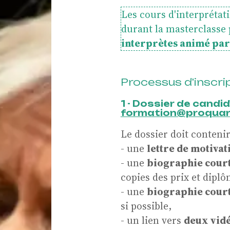
mbre
Les cours d'interpréta
durant la masterclasse
interprètes animé p
Processus d'inscri
idenc
1 - Dossier de candi
formation@proquart
Le dossier doit contenir
- une
lettre de motivat
- une
biographie cour
nes
copies des prix et diplô
- une
biographie courte
si possible,
- un lien vers
deux vidé