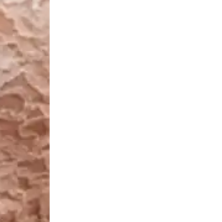
opéen
ions
urelle