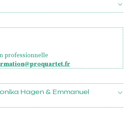
Devenir mécène
n professionnelle
asses
ormation@proquartet.fr
ronika Hagen & Emmanuel