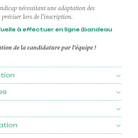
andicap nécessitant une adaptation des
s
préciser lors de l'inscription.
iduelle à effectuer en ligne (bandeau
ion de la candidature par l'équipe !
n
ption
es
nnelle
MÉCÉNAT ET DONS
Soutenez
ProQuartet,
ation
rejoignez Le
Cercle !