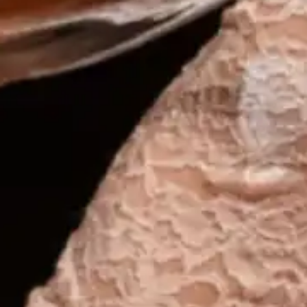
eur
Act
cult