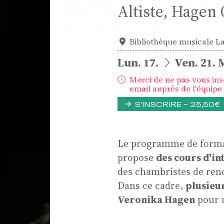
Altiste, Hagen 
Bibliothèque musicale L
du
au
Lun.
17.
Ven.
21.
Merci de ne pas vous insc
ique
email auprès de l'équipe 
S'INSCRIRE – 25,50€
Le programme de forma
propose
des cours d'in
des chambristes de re
Dans ce cadre,
plusieu
Veronika Hagen
pour u