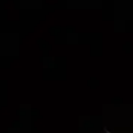
de
Mus
de