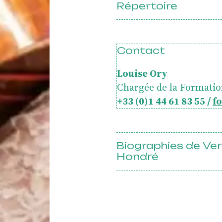
Répertoire
Contact
Louise Ory
Chargée de la Formatio
tercl
+33 (0)1 44 61 83 55 /
f
Biographies de Ve
Hondré
ets