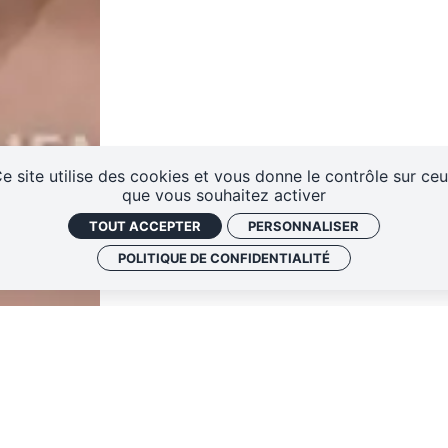
teurs
e site utilise des cookies et vous donne le contrôle sur ce
que vous souhaitez activer
TOUT ACCEPTER
PERSONNALISER
rtet
Vidéos des masterclasses
POLITIQUE DE CONFIDENTIALITÉ
ES
Emmanuel Hon
Directeur général de l'