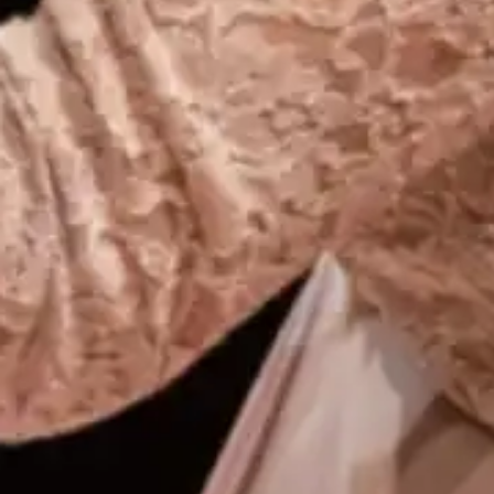
Con
évé
Pra