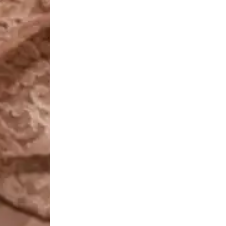
certs 
nemen
tiques