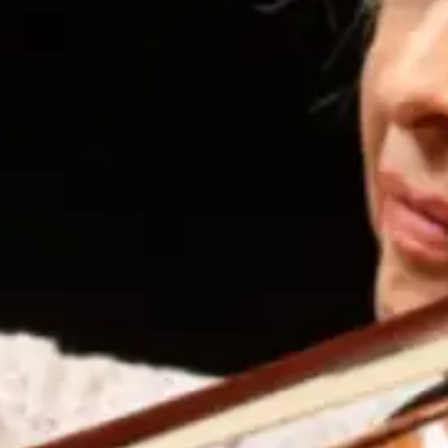
inte
For
prof