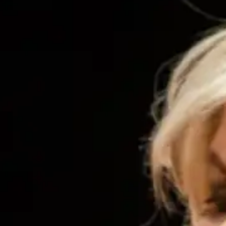
Cha
Rés
jeu