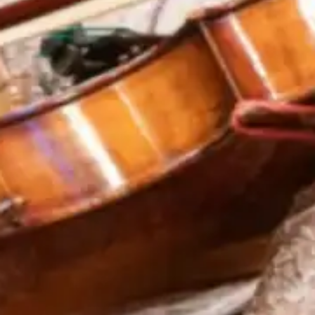
et
mas
Proj