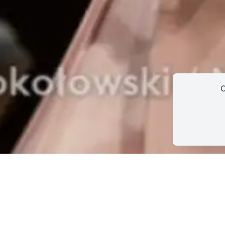
ama
C
Agenda
Actualités
Soutenir ProQua
CONTACT
INSCRIPTION INFOLETTRES
PETITES ANNONC
Veronika Hagen
Altiste, Hagen Quartett