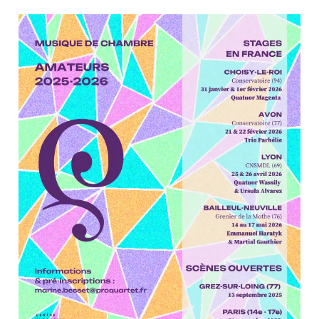
ProQuartet - Centre
Européen de Musique de
Chambre
Résidence jeunes
interprètes
Formation
professionnelle et