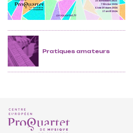
masterclasses
Projets européens
Actions culturelles
Concerts et événements
Pratiques amateurs
Pratiques amateurs
Agenda
Actualités
Soutenir ProQuartet
Vidéos des masterclasses
CONTACT
INSCRIPTION INFOLETTRES
PETITES ANNONCES