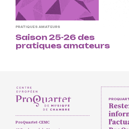
Formation pr
masterclass
PRATIQUES AMATEURS
Saison 25-26 des
Projets euro
pratiques amateurs
Actions cultu
Concerts et
Pratiques a
PROQUAR
Reste
infor
Agenda
Actualités
Soutenir ProQua
l'actu
ProQuartet-CEMC