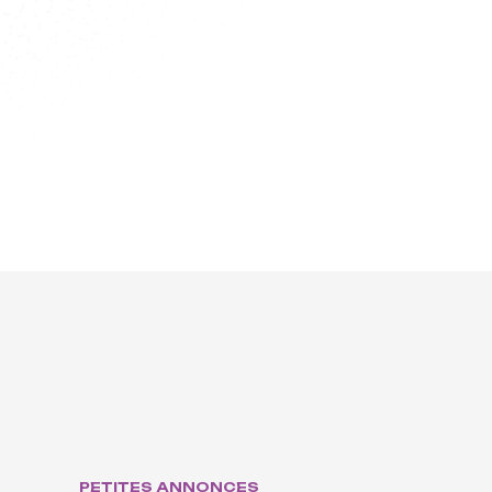
MÉCÉNAT ET DONS
Soutenez
ProQuartet,
rejoignez Le
Cercle !
Devenir mécène
PETITES ANNONCES