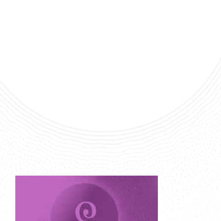
 Centre Europée
de Chambre
unes interprètes