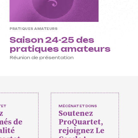
ofessionnelle et
es
PRATIQUES AMATEURS
Saison 24-25 des
péens
pratiques amateurs
relles
Réunion de présentation
 événements
mateurs
TET
MÉCÉNAT ET DONS
z
Soutenez
més de
ProQuartet,
rtet
Vidéos des masterclasses
alité
rejoignez Le